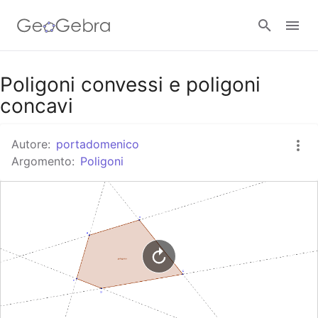
Google Classroom
Poligoni convessi e poligoni
concavi
GeoGebra Classroom
Autore:
portadomenico
Argomento:
Poligoni
Accedi