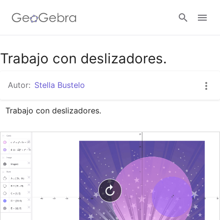
Google Classroom
Trabajo con deslizadores.
Autor:
Stella Bustelo
GeoGebra Classroom
Trabajo con deslizadores.
Abrir sesión