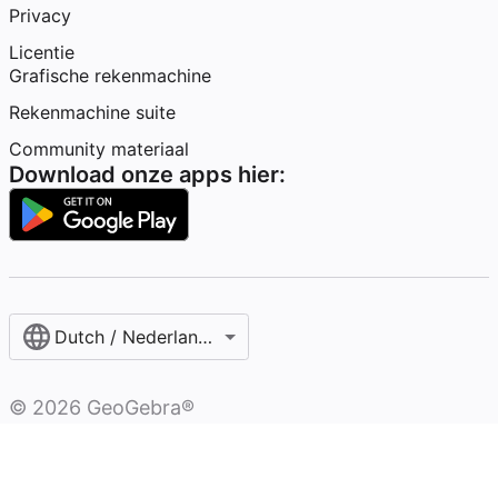
Privacy
Licentie
Grafische rekenmachine
Rekenmachine suite
Community materiaal
Download onze apps hier:
Dutch / Nederlands‎ (België)‎
©
2026
GeoGebra®