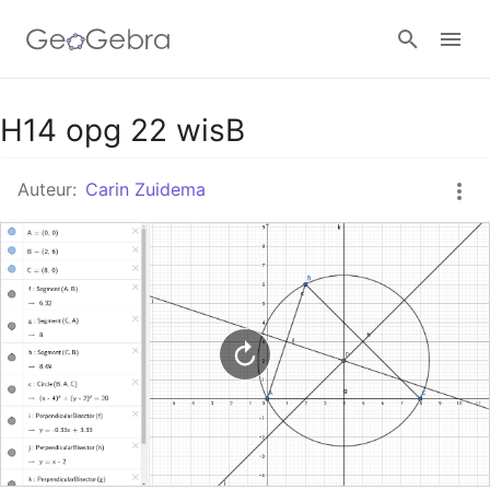
Google Classroom
H14 opg 22 wisB
Auteur:
Carin Zuidema
GeoGebra Klaslokaal
Aanmelden