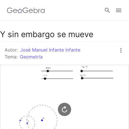
Google Classroom
Y sin embargo se mueve
Autor:
José Manuel Infante Infante
GeoGebra Classroom
Tema:
Geometría
Abrir sesión