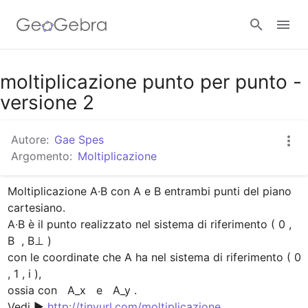
Google Classroom
moltiplicazione punto per punto -
versione 2
GeoGebra Classroom
Autore:
Gae Spes
Argomento:
Moltiplicazione
Accedi
Moltiplicazione A∙B con A e B entrambi punti del piano 
cartesiano.

A∙B è il punto realizzato nel sistema di riferimento ( 0 , 
B  , B⊥ )

con le coordinate che A ha nel sistema di riferimento ( 0 
, 1 , i ),

ossia con   A_x   e   A_y .

Vedi ▶ 
http://tinyurl.com/moltiplicazione