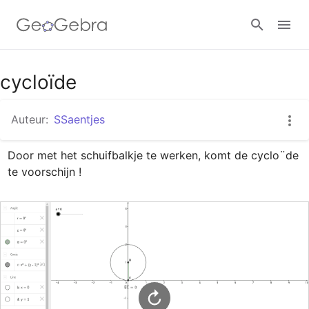
Google Classroom
cycloïde
Auteur:
SSaentjes
GeoGebra Klaslokaal
Door met het schuifbalkje te werken, komt de cyclo¨de 
te voorschijn !
Aanmelden