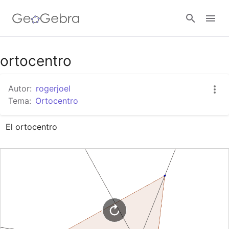
Google Classroom
ortocentro
Autor:
rogerjoel
GeoGebra Classroom
Tema:
Ortocentro
El ortocentro
Abrir sesión