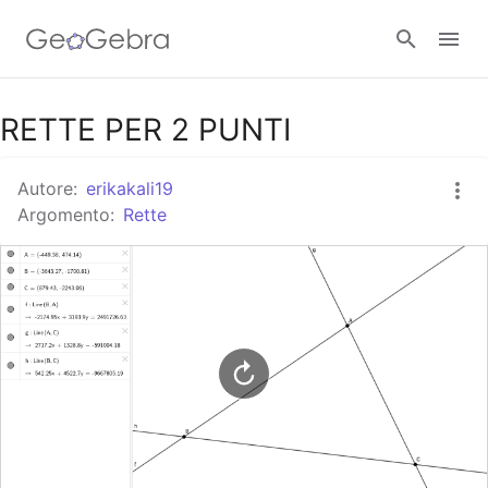
Google Classroom
RETTE PER 2 PUNTI
Autore:
erikakali19
GeoGebra Classroom
Argomento:
Rette
Accedi