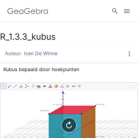
Google Classroom
R_1.3.3_kubus
Auteur:
Ivan De Winne
GeoGebra Klaslokaal
Kubus bepaald door hoekpunten
Aanmelden