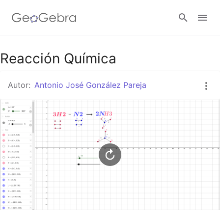
Google Classroom
Reacción Química
Autor:
Antonio José González Pareja
GeoGebra Classroom
Abrir sesión