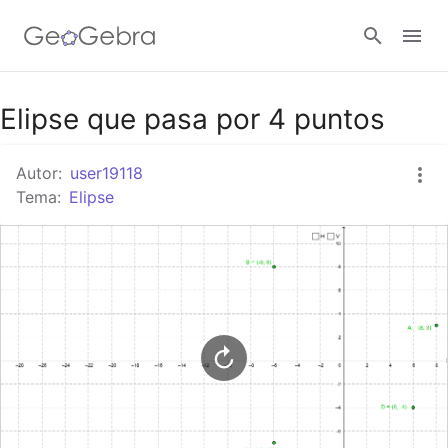
Google Classroom
Elipse que pasa por 4 puntos
Autor:
user19118
GeoGebra Classroom
Tema:
Elipse
Abrir sesión