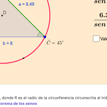
donde R es el radio de la circunferencia circunscrita al tr
teorema de los senos