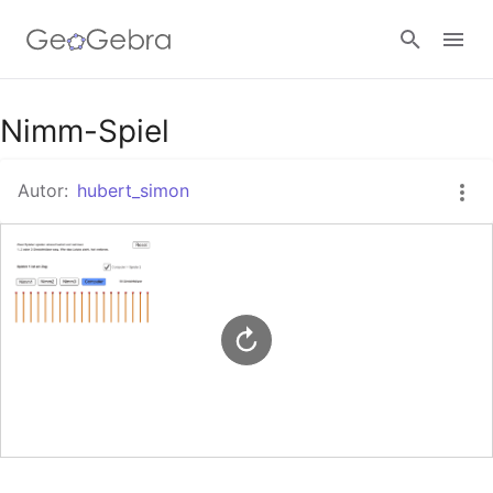
Google Classroom
Nimm-Spiel
Autor:
hubert_simon
GeoGebra Classroom
Anmelden