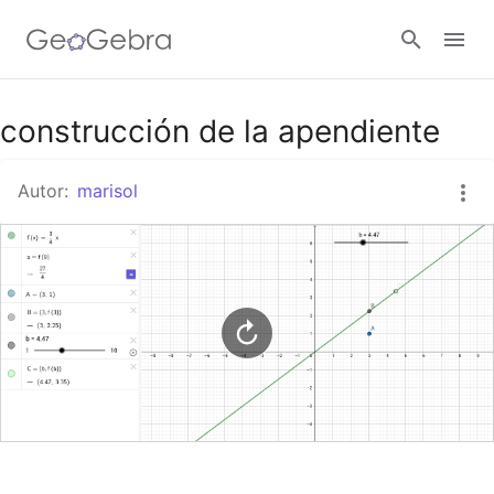
Google Classroom
construcción de la apendiente
Autor:
marisol
GeoGebra Classroom
Abrir sesión