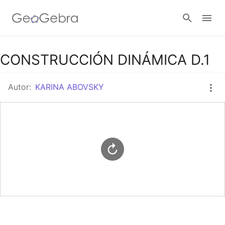
Google Classroom
CONSTRUCCIÓN DINÁMICA D.1
Autor:
KARINA ABOVSKY
GeoGebra Classroom
Abrir sesión