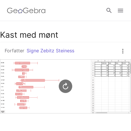
Google Classroom
Kast med mønt
Forfatter
Signe Zebitz Steiness
GeoGebra Classroom
Log ind