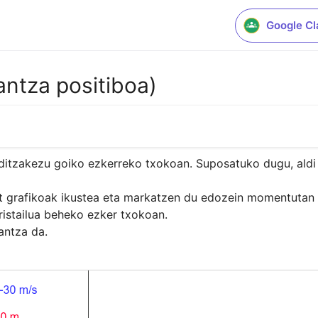
Google C
antza positiboa)
ditzakezu goiko ezkerreko txokoan. Suposatuko dugu, aldi o
-t grafikoak ikustea eta markatzen du edozein momentutan hi
ristailua beheko ezker txokoan.

antza da.