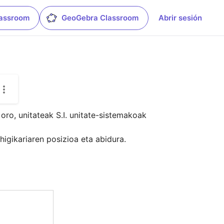
lassroom
GeoGebra Classroom
Abrir sesión
ro, unitateak S.I. unitate-sistemakoak 
gikariaren posizioa eta abidura.
