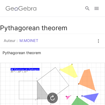
Google Classroom
Pythagorean theorem
Auteur :
M.MOINET
Classe GeoGebra
Pythagorean theorem
Se connecter