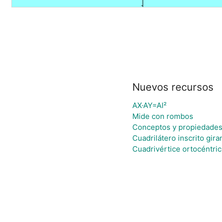
Nuevos recursos
AX·AY=AI²
Mide con rombos
Conceptos y propiedade
Cuadrilátero inscrito gir
Cuadrivértice ortocéntri