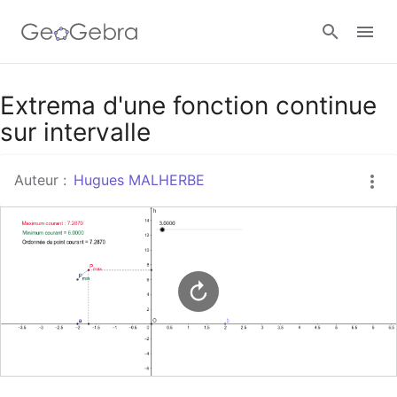
Google Classroom
Extrema d'une fonction continue
sur intervalle
Classe GeoGebra
Auteur :
Hugues MALHERBE
Se connecter