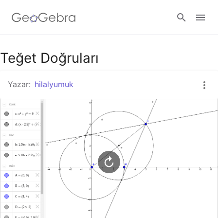
Google Classroom
Teğet Doğruları
Yazar:
hilalyumuk
GeoGebra Ders
Giriş yap