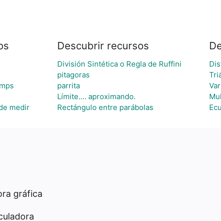
os
Descubrir recursos
De
División Sintética o Regla de Ruffini
Dis
pitagoras
Tri
amps
parrita
Var
Límite.... aproximando.
Mul
de medir
Rectángulo entre parábolas
Ecu
ra gráfica
culadora