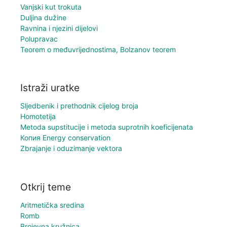
Vanjski kut trokuta
Duljina dužine
Ravnina i njezini dijelovi
Polupravac
Teorem o međuvrijednostima, Bolzanov teorem
Istraži uratke
Sljedbenik i prethodnik cijelog broja
Homotetija
Metoda supstitucije i metoda suprotnih koeficijenata
Копия Energy conservation
Zbrajanje i oduzimanje vektora
Otkrij teme
Aritmetička sredina
Romb
Brojevna kružnica