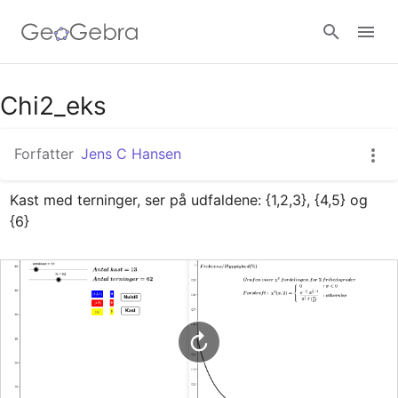
Google Classroom
Chi2_eks
Forfatter
Jens C Hansen
GeoGebra Classroom
Kast med terninger, ser på udfaldene: {1,2,3}, {4,5} og 
{6}
Log ind