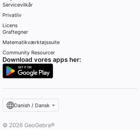
Servicevilkår
Privatliv
Licens
Graftegner
Matematikværktøjssuite
Community Resourcer
Download vores apps her:
Danish / Dansk‎
©
2026
GeoGebra®