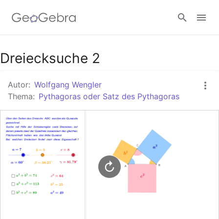
Google Classroom
Dreiecksuche 2
Autor:
Wolfgang Wengler
GeoGebra Classroom
Thema:
Pythagoras oder Satz des Pythagoras
Anmelden