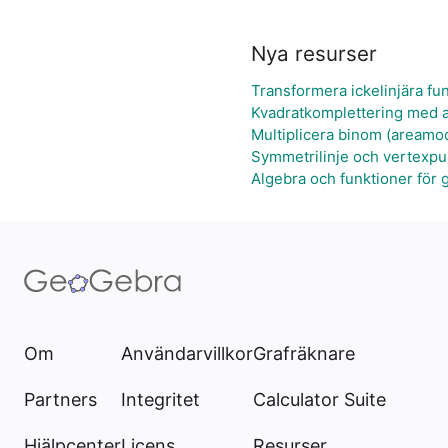
Nya resurser
Transformera ickelinjära fu
Kvadratkomplettering med a
Multiplicera binom (areamod
Symmetrilinje och vertexpu
Algebra och funktioner för 
Om
Användarvillkor
Grafräknare
Partners
Integritet
Calculator Suite
Hjälpcenter
Licens
Resurser