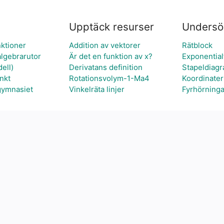
Upptäck resurser
Undersö
nktioner
Addition av vektorer
Rätblock
lgebrarutor
Är det en funktion av x?
Exponential
ell)
Derivatans definition
Stapeldiag
nkt
Rotationsvolym-1-Ma4
Koordinater
gymnasiet
Vinkelräta linjer
Fyrhörninga