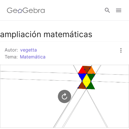
Google Classroom
ampliación matemáticas
Autor:
vegetta
GeoGebra Classroom
Tema:
Matemática
Abrir sesión