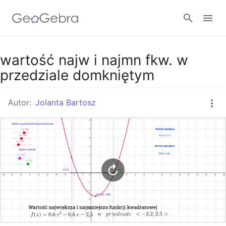
Google Classroom
wartość najw i najmn fkw. w
przedziale domkniętym
GeoGebra Classroom
Autor:
Jolanta Bartosz
Zaloguj się