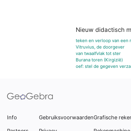
Nieuw didactisch m
teken en verloop van een r
Vitruvius, de doorgever
van twaalfvlak tot ster
Burana toren (Kirgizië)
oef: stel de gegeven verz
Info
Gebruiksvoorwaarden
Grafische rek
Partners
Privacy
Rekenmachine 