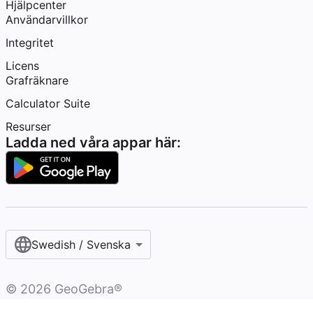
Hjälpcenter
Användarvillkor
Integritet
Licens
Grafräknare
Calculator Suite
Resurser
Ladda ned våra appar här:
Swedish / Svenska‎
©
2026
GeoGebra®