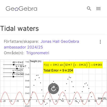
Google Classroom - Interaktiva lektioner
Tidal waters
Författare/skapare:
Jonas Hall GeoGebra
GeoGebra Classroom - Interaktiva lektioner
ambassador 2024/25
Område(n):
Trigonometri
Logga in