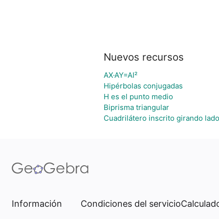
Nuevos recursos
AX·AY=AI²
Hipérbolas conjugadas
H es el punto medio
Biprisma triangular
Cuadrilátero inscrito girando la
Información
Condiciones del servicio
Calculado