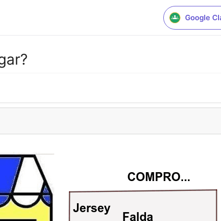
Google C
gar?