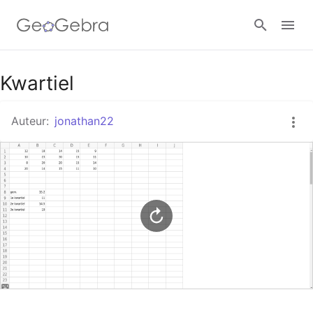
Google Classroom
Kwartiel
Auteur:
jonathan22
GeoGebra Klaslokaal
Aanmelden