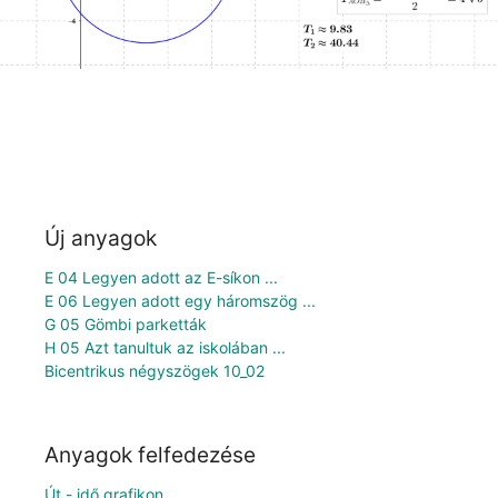
Új anyagok
E 04 Legyen adott az E-síkon ...
E 06 Legyen adott egy háromszög ...
G 05 Gömbi parketták
H 05 Azt tanultuk az iskolában ...
Bicentrikus négyszögek 10_02
Anyagok felfedezése
Út - idő grafikon