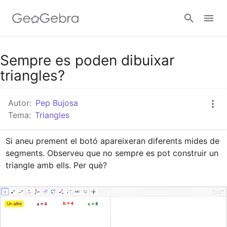
Google Classroom
Sempre es poden dibuixar
triangles?
Aula GeoGebra
Autor:
Pep Bujosa
Tema:
Triangles
Valideu-vos
Si aneu prement el botó apareixeran diferents mides de 
segments. Observeu que no sempre es pot construir un 
triangle amb ells. Per què?