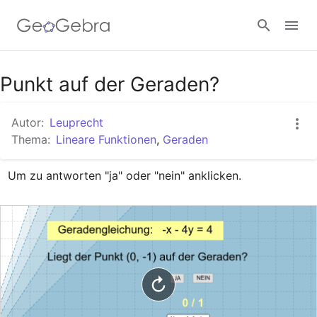
Google Classroom
Punkt auf der Geraden?
Autor:
Leuprecht
GeoGebra Classroom
Thema:
Lineare Funktionen
,
Geraden
Um zu antworten "ja" oder "nein" anklicken.
Anmelden