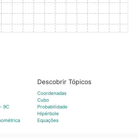
Descobrir Tópicos
Coordenadas
Cubo
s- 9C
Probabilidade
Hipérbole
onométrica
Equações