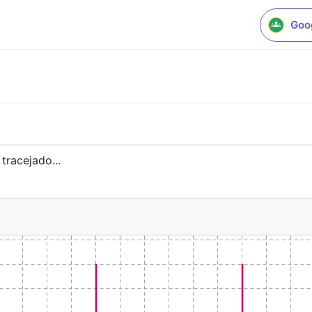
Goo
tracejado...