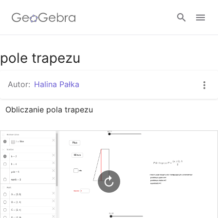
Google Classroom
pole trapezu
Autor:
Halina Pałka
GeoGebra Classroom
Obliczanie pola trapezu
Zaloguj się