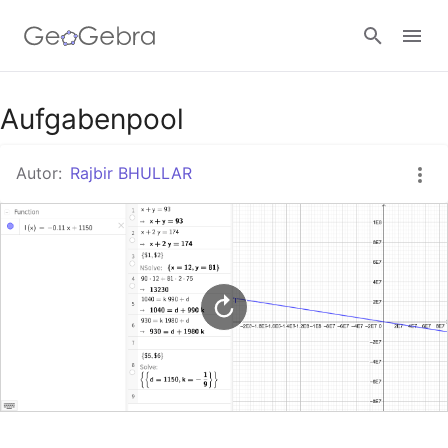
Google Classroom
Aufgabenpool
Autor:
Rajbir BHULLAR
GeoGebra Classroom
Anmelden