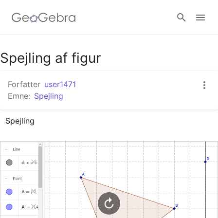
Google Classroom
Spejling af figur
Forfatter
user1471
GeoGebra Classroom
Emne:
Spejling
Spejling
Log ind