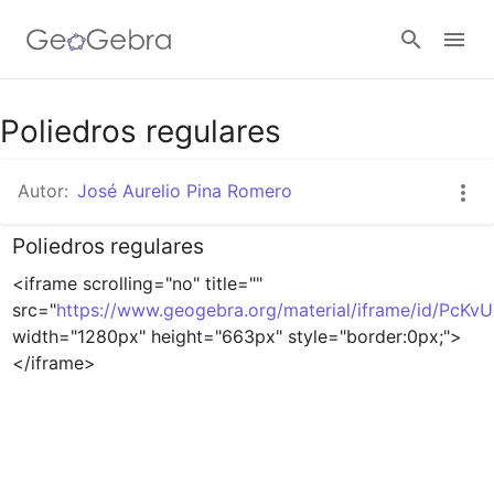
Poliedros regulares
Abrir sesión
Autor:
José Aurelio Pina Romero
Poliedros regulares
<iframe scrolling="no" title="" 
src="
https://www.geogebra.org/material/iframe/id/PcKvUTX
width="1280px" height="663px" style="border:0px;"> 
</iframe>