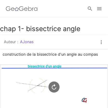
Google Classroom
chap 1- bissectrice angle
Auteur :
AJonas
Classe GeoGebra
construction de la bissectrice d'un angle au compas
Se connecter