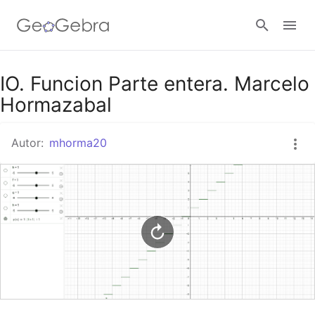
Google Classroom
IO. Funcion Parte entera. Marcelo
Hormazabal
GeoGebra Classroom
Autor:
mhorma20
Abrir sesión