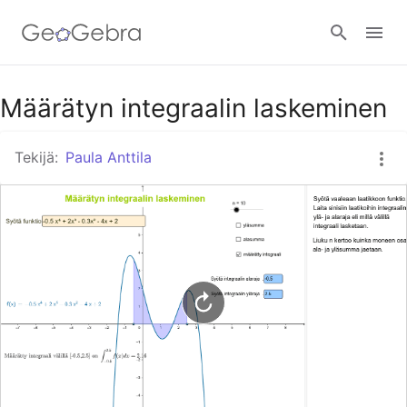
Google Classroom
Määrätyn integraalin laskeminen
Tekijä:
Paula Anttila
GeoGebra Classroom
Kirjaudu