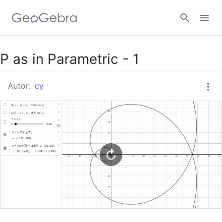
Google Classroom
P as in Parametric - 1
Autor:
cy
GeoGebra Classroom
Anmelden