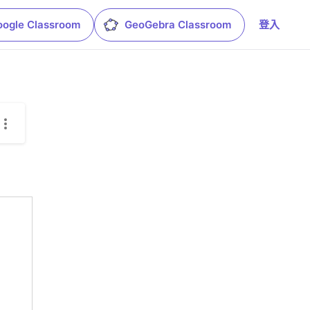
oogle Classroom
GeoGebra Classroom
登入