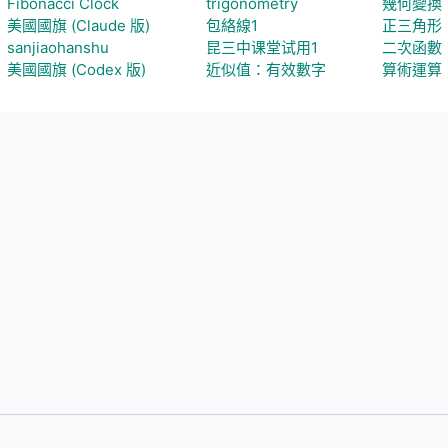
Fibonacci Clock
trigonometry
幾何變換
美國國旗 (Claude 版)
包絡線1
正三角形
sanjiaohanshu
昆三中课堂试用1
二次函數
美國國旗 (Codex 版)
近似值：有效數字
算術運算