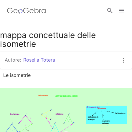
Google Classroom
mappa concettuale delle
isometrie
GeoGebra Classroom
Autore:
Rosella Totera
Le isometrie
Accedi