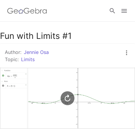
Google Classroom
Fun with Limits #1
Author:
Jennie Osa
GeoGebra Classroom
Topic:
Limits
Sign in