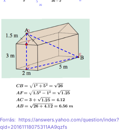
Forrás: 
https://answers.yahoo.com/question/index?
qid=20161118075311AA9qzfs