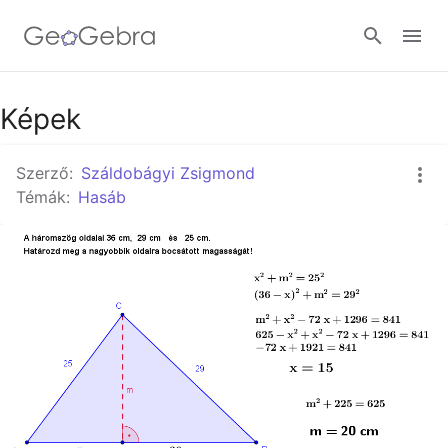
Képek
Bejelentkezés
Szerző:
Száldobágyi Zsigmond
Témák:
Hasáb