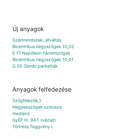
Új anyagok
Számrendszek, átváltás
Bicentrikus négyszögek 10_02
E 17 Napóleon háromszögek
Bicentrikus négyszögek 10_01
G 05 Gömbi parketták
Anyagok felfedezése
Szögfelezők_1
Hegyesszögek szinusza
medián2
GyÉF III. 947. (vázlat)
Törtrész függvény I.