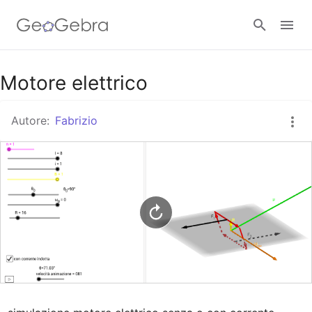
Google Classroom
Motore elettrico
Autore:
Fabrizio
GeoGebra Classroom
Accedi