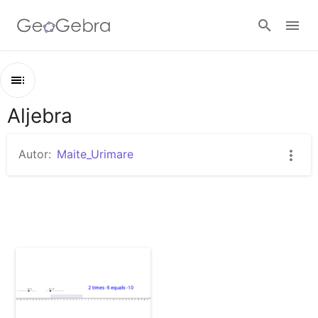
Abrir sesión
Aljebra
Esquema
Aljebra
Autor:
Maite_Urimare
ACCESS Prealgebra